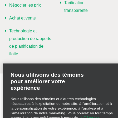
Tarification
Négocier les prix
transparente
Achat et vente
Technologie et
production de rapports
de planification de
flotte
Nous utilisons des témoins
pour améliorer votre
Modalités d’utilisation
expérience
Politique de confidentialité
Politique sur les fichiers témoins
Nous utilisons des témoins et d’autres technologies
nécessaires à l’exploitation de notre site, à l’amélioration et à
Choix de confidentialité
AdChoices
la personnalisation de votre expérience, à l’analyse et à
l’amélioration de notre marketing. Vous pouvez en tout temps
mettre à jour vos préférences à partir de
« Gérer les