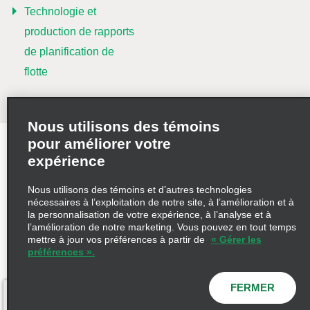
Technologie et
production de rapports
de planification de
flotte
Nous utilisons des témoins
pour améliorer votre
Modalités d’utilisation
expérience
Politique de confidentialité
Politique sur les fichiers témoins
Nous utilisons des témoins et d’autres technologies
nécessaires à l’exploitation de notre site, à l’amélioration et à
Choix de confidentialité
AdChoices
la personnalisation de votre expérience, à l’analyse et à
l’amélioration de notre marketing. Vous pouvez en tout temps
mettre à jour vos préférences à partir de
« Gérer les
Enterprise Mobility
préférences ».
Enterprise Truck Rental
Enterprise Rent-A-Car
FERMER
©2026 Enterprise Holdings, Inc. Tous droits réservés