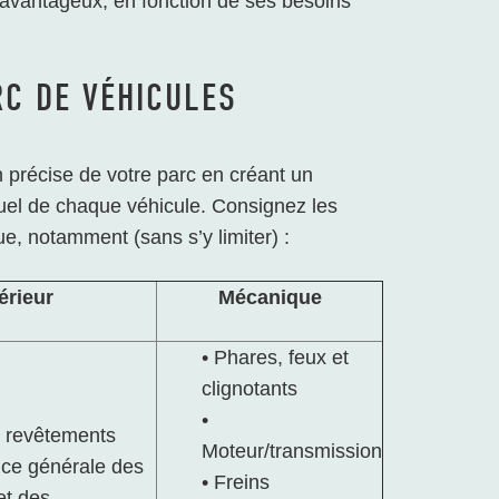
 avantageux, en fonction de ses besoins
RC DE VÉHICULES
 précise de votre parc en créant un
ctuel de chaque véhicule. Consignez les
ue, notamment (sans s’y limiter) :
érieur
Mécanique
• Phares, feux et
clignotants
•
s revêtements
Moteur/transmission
nce générale des
• Freins
et des