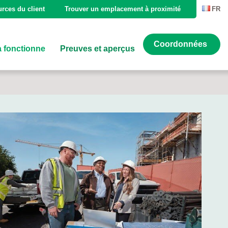
rces du client
Trouver un emplacement à proximité
FR
Coordonnées
 fonctionne
Preuves et aperçus