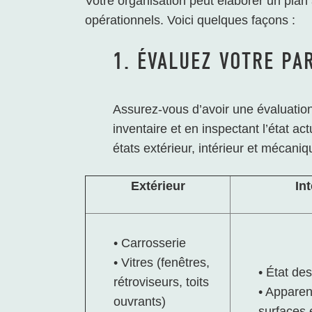
Votre organisation peut élaborer un plan
opérationnels. Voici quelques façons :
1. ÉVALUEZ VOTRE PA
Assurez-vous d’avoir une évaluation
inventaire et en inspectant l’état a
états extérieur, intérieur et mécaniq
Extérieur
Int
• Carrosserie
• Vitres (fenêtres,
• État de
rétroviseurs, toits
• Appare
ouvrants)
surfaces 