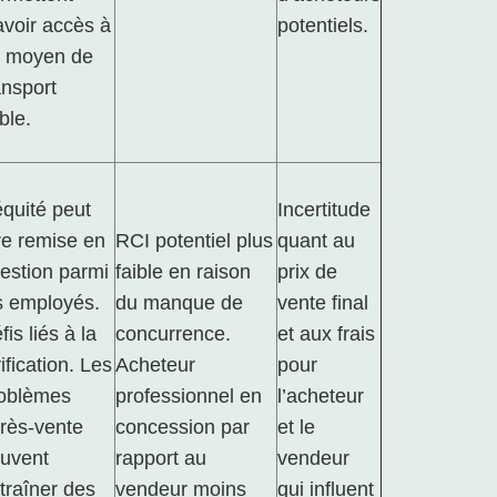
avoir accès à
potentiels.
 moyen de
ansport
able.
équité peut
Incertitude
re remise en
RCI potentiel plus
quant au
estion parmi
faible en raison
prix de
s employés.
du manque de
vente final
fis liés à la
concurrence.
et aux frais
rification. Les
Acheteur
pour
oblèmes
professionnel en
l’acheteur
rès-vente
concession par
et le
uvent
rapport au
vendeur
traîner des
vendeur moins
qui influent