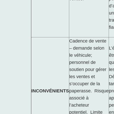
d’
un
tr
fi
Cadence de vente
– demande selon
L’
le véhicule;
êt
personnel de
qu
soutien pour gérer
le
les ventes et
Dé
s’occuper de la
ta
INCONVÉNIENTS
paperasse. Risque
pr
associé à
ap
l’acheteur
pe
potentiel. Limite
en